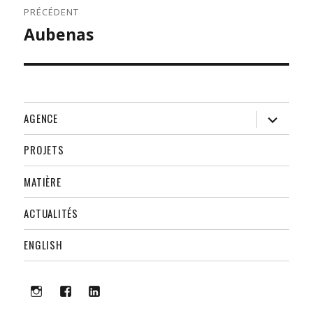
PRÉCÉDENT
Aubenas
Publication
précédente :
ouvrir
AGENCE
le
sous-
menu
PROJETS
MATIÈRE
ACTUALITÉS
ENGLISH
i
f
lk