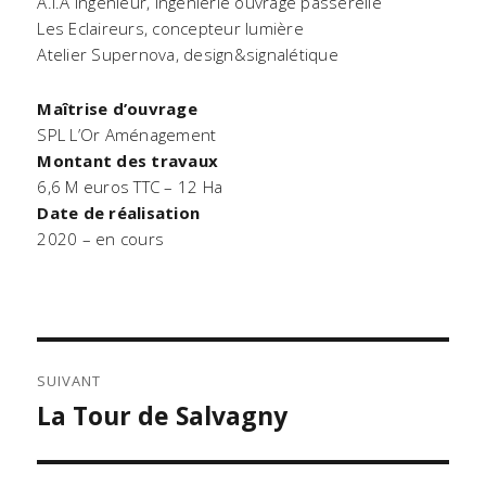
A.I.A ingénieur, ingénierie ouvrage passerelle
Les Eclaireurs, concepteur lumière
Atelier Supernova, design&signalétique
Maîtrise d’ouvrage
SPL L’Or Aménagement
Montant des travaux
6,6 M euros TTC – 12 Ha
Date de réalisation
2020 – en cours
NAVIGATION
SUIVANT
DE
La Tour de Salvagny
Publication
L’ARTICLE
suivante :