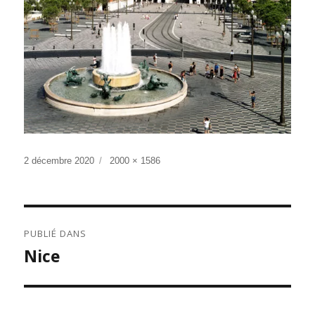
Publié
Taille
2 décembre 2020
2000 × 1586
le
réelle
NAVIGATION
PUBLIÉ DANS
DE
Nice
L’ARTICLE