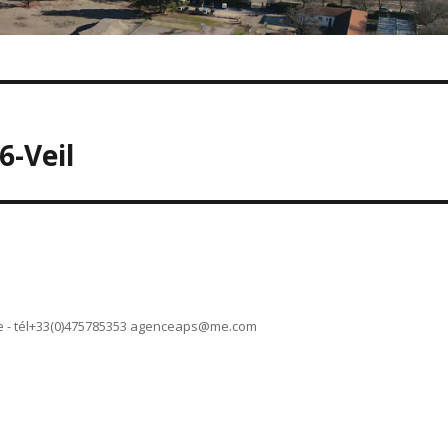
6-Veil
 - tél+33(0)475785353
agenceaps@me.com