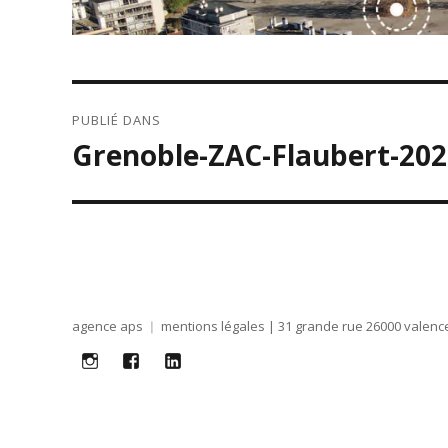
NAVIGATION
PUBLIÉ DANS
DE
Grenoble-ZAC-Flaubert-202
L’ARTICLE
agence aps
mentions légales
| 31 grande rue 26000 valence
i
f
lk