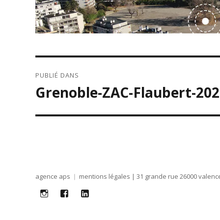
NAVIGATION
PUBLIÉ DANS
DE
Grenoble-ZAC-Flaubert-202
L’ARTICLE
agence aps
mentions légales
| 31 grande rue 26000 valence
i
f
lk