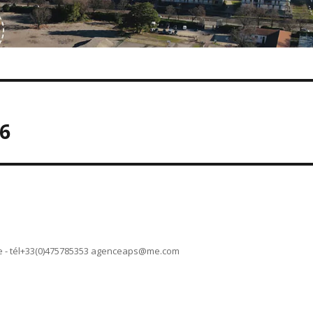
6
 - tél+33(0)475785353
agenceaps@me.com