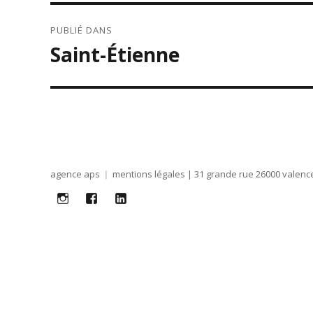
NAVIGATION
PUBLIÉ DANS
DE
Saint-Étienne
L’ARTICLE
agence aps
mentions légales
| 31 grande rue 26000 valence
i
f
lk