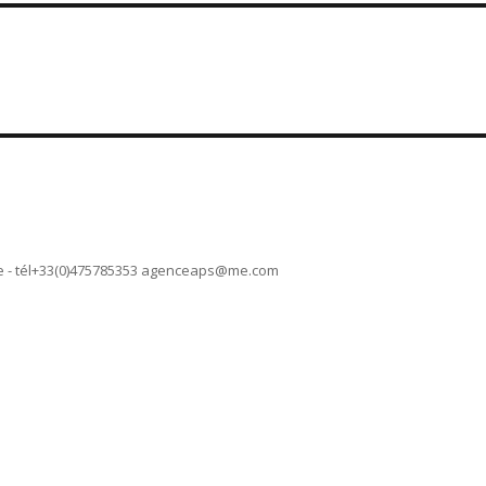
 - tél+33(0)475785353
agenceaps@me.com