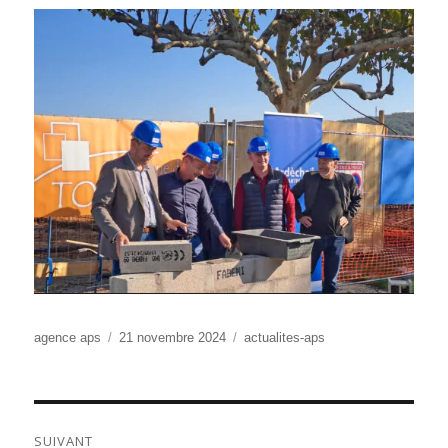
Auteur
Publié
Catégories
agence aps
21 novembre 2024
actualites-aps
le
NAVIGATION
SUIVANT