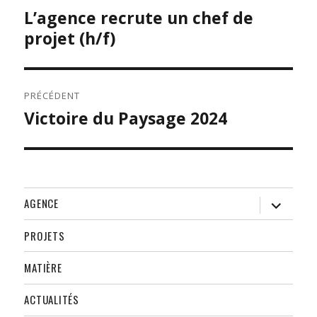
DE
L’agence recrute un chef de
Publication
L’ARTICLE
suivante :
projet (h/f)
PRÉCÉDENT
Victoire du Paysage 2024
Publication
précédente :
ouvrir
AGENCE
le
sous-
menu
PROJETS
MATIÈRE
ACTUALITÉS