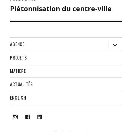
DE
Piétonnisation du centre-ville
L’ARTICLE
ouvrir
AGENCE
le
sous-
menu
PROJETS
MATIÈRE
ACTUALITÉS
ENGLISH
i
f
lk