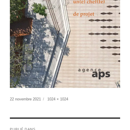
Publié
Taille
22 novembre 2021
1024 × 1024
le
réelle
NAVIGATION
PUBLIÉ DANS