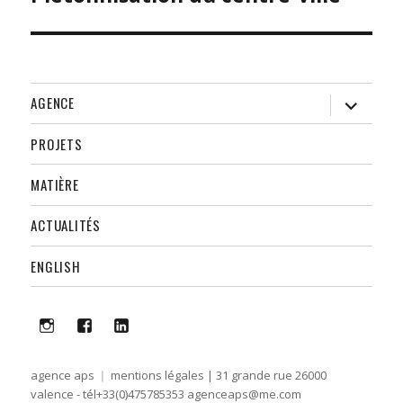
L’ARTICLE
ouvrir
AGENCE
le
sous-
menu
PROJETS
MATIÈRE
ACTUALITÉS
ENGLISH
i
f
lk
agence aps
mentions légales
| 31 grande rue 26000
valence - tél+33(0)475785353
agenceaps@me.com