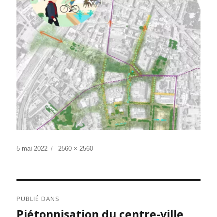
Publié
Taille
5 mai 2022
2560 × 2560
le
réelle
NAVIGATION
PUBLIÉ DANS
DE
Piétonnisation du centre-ville