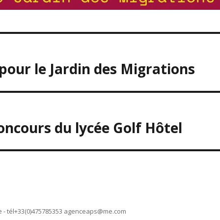
our le Jardin des Migrations
oncours du lycée Golf Hôtel
 - tél+33(0)475785353
agenceaps@me.com