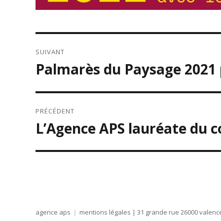
NAVIGATION
SUIVANT
DE
Palmarès du Paysage 2021 p
Publication
L’ARTICLE
suivante :
PRÉCÉDENT
L’Agence APS lauréate du c
Publication
précédente :
agence aps
mentions légales
| 31 grande rue 26000 valence