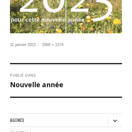
Publié
Taille
11 janvier 2023
2560 × 1274
le
réelle
NAVIGATION
PUBLIÉ DANS
DE
Nouvelle année
L’ARTICLE
ouvrir
AGENCE
le
sous-