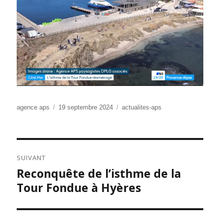
Auteur
Publié
Catégories
agence aps
19 septembre 2024
actualites-aps
le
NAVIGATION
SUIVANT
DE
Reconquête de l’isthme de la
Publication
L’ARTICLE
suivante :
Tour Fondue à Hyères