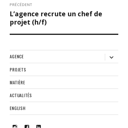
PRÉCÉDENT
L’agence recrute un chef de
Publication
précédente :
projet (h/f)
ouvrir
AGENCE
le
sous-
menu
PROJETS
MATIÈRE
ACTUALITÉS
ENGLISH
i
f
lk