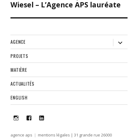
précédente :
Wiesel – L’Agence APS lauréate
ouvrir
AGENCE
le
sous-
menu
PROJETS
MATIÈRE
ACTUALITÉS
ENGLISH
i
f
lk
agence aps
mentions légales
| 31 grande rue 26000