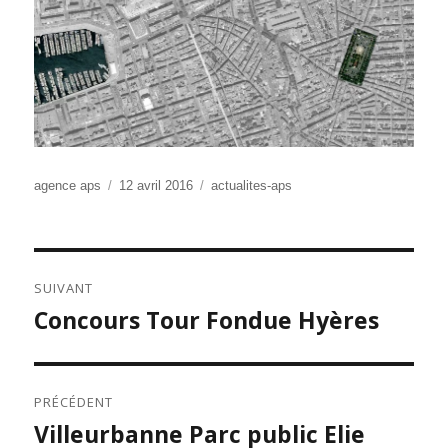
Auteur
Publié
Catégories
agence aps
12 avril 2016
actualites-aps
le
NAVIGATION
SUIVANT
DE
Concours Tour Fondue Hyères
Publication
L’ARTICLE
suivante :
PRÉCÉDENT
Villeurbanne Parc public Elie
Publication