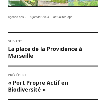
Auteur
Publié
Catégories
agence aps
18 janvier 2024
actualites-aps
le
NAVIGATION
SUIVANT
DE
La place de la Providence à
Publication
L’ARTICLE
suivante :
Marseille
PRÉCÉDENT
« Port Propre Actif en
Publication
précédente :
Biodiversité »