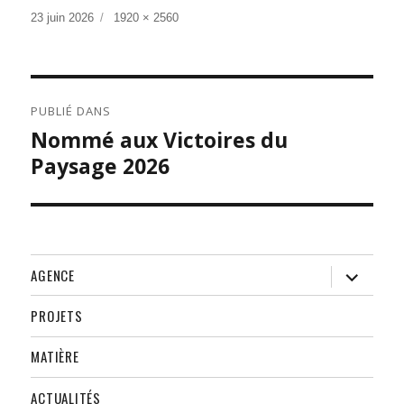
Publié
Taille
23 juin 2026
1920 × 2560
le
réelle
NAVIGATION
PUBLIÉ DANS
DE
Nommé aux Victoires du
L’ARTICLE
Paysage 2026
ouvrir
AGENCE
le
sous-
menu
PROJETS
MATIÈRE
ACTUALITÉS