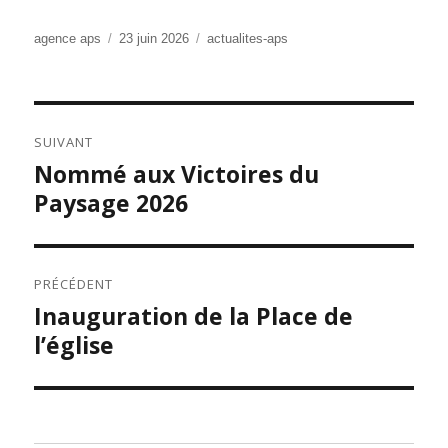
Auteur
Publié
Catégories
agence aps
23 juin 2026
actualites-aps
le
NAVIGATION
SUIVANT
DE
Nommé aux Victoires du
Publication
L’ARTICLE
suivante :
Paysage 2026
PRÉCÉDENT
Inauguration de la Place de
Publication
précédente :
l’église