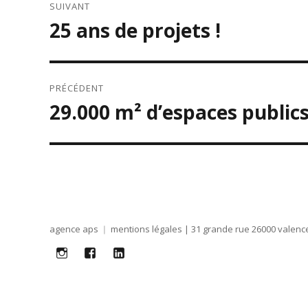
SUIVANT
DE
25 ans de projets !
Publication
L’ARTICLE
suivante :
PRÉCÉDENT
29.000 m² d’espaces public
Publication
précédente :
agence aps
mentions légales
| 31 grande rue 26000 valence
i
f
lk