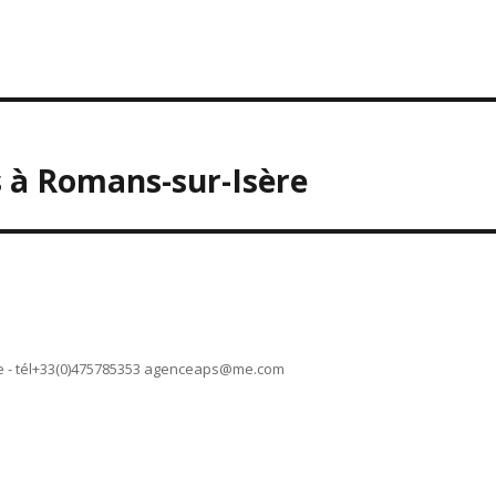
s à Romans-sur-Isère
 - tél+33(0)475785353
agenceaps@me.com