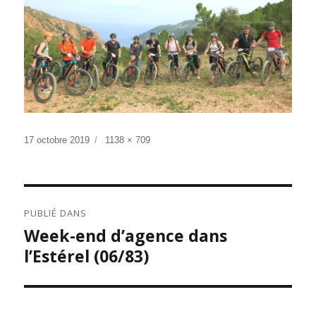
Publié
Taille
17 octobre 2019
1138 × 709
le
réelle
NAVIGATION
PUBLIÉ DANS
DE
Week-end d’agence dans
L’ARTICLE
l’Estérel (06/83)