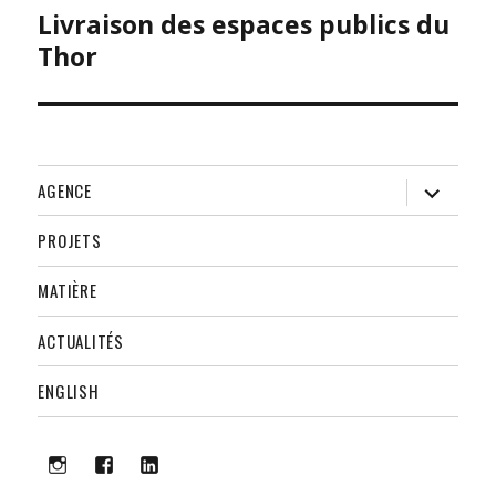
Livraison des espaces publics du
Publication
précédente :
Thor
ouvrir
AGENCE
le
sous-
menu
PROJETS
MATIÈRE
ACTUALITÉS
ENGLISH
i
f
lk