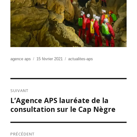
Auteur
Publié
Catégories
agence aps
15 février 2021
actualites-aps
le
NAVIGATION
SUIVANT
DE
L’Agence APS lauréate de la
Publication
L’ARTICLE
suivante :
consultation sur le Cap Nègre
PRÉCÉDENT