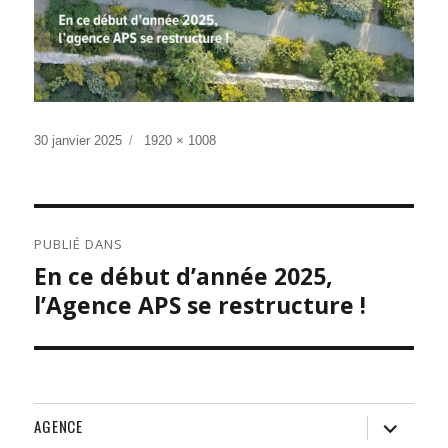
Publié
Taille
30 janvier 2025
1920 × 1008
le
réelle
NAVIGATION
PUBLIÉ DANS
DE
En ce début d’année 2025,
L’ARTICLE
l’Agence APS se restructure !
ouvrir
AGENCE
le